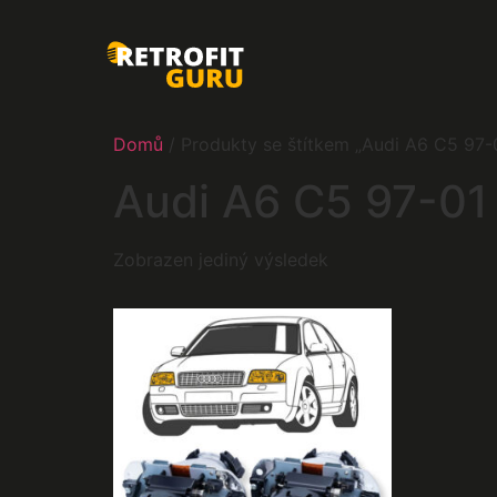
Domů
/ Produkty se štítkem „Audi A6 C5 97-
Audi A6 C5 97-01
Zobrazen jediný výsledek