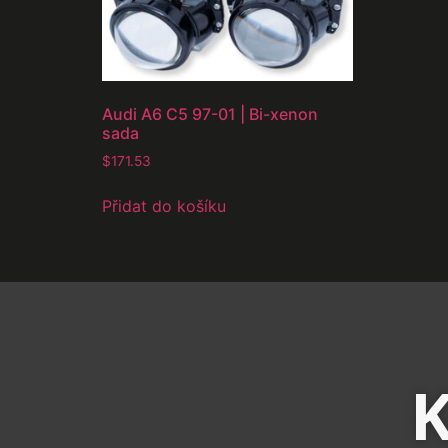
Audi A6 C5 97-01 | Bi-xenon
sada
$
171.53
Přidat do košíku
K