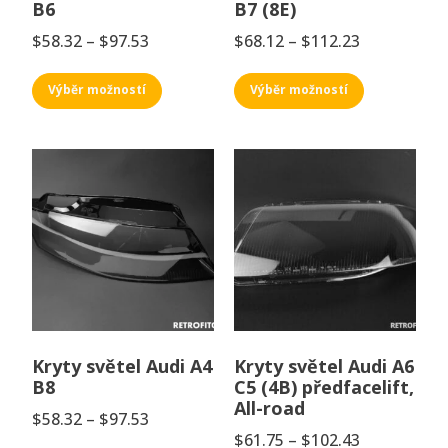
B6
B7 (8E)
$
58.32
–
$
97.53
$
68.12
–
$
112.23
Výběr možností
Výběr možností
Kryty světel Audi A4
Kryty světel Audi A6
B8
C5 (4B) předfacelift,
All-road
$
58.32
–
$
97.53
$
61.75
–
$
102.43