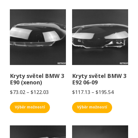
Kryty světel BMW 3
Kryty světel BMW 3
E90 (xenon)
E92 06-09
$
73.02
–
$
122.03
$
117.13
–
$
195.54
Výběr možností
Výběr možností