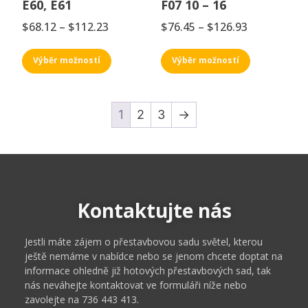
E60, E61
F07 10 – 16
$
68.12
–
$
112.23
$
76.45
–
$
126.93
Výběr možností
Výběr možností
1
2
3
→
Kontaktujte nás
Jestli máte zájem o přestavbovou sadu světel, kterou
ještě nemáme v nabídce nebo se jenom chcete doptat na
informace ohledně již hotových přestavbových sad, tak
nás neváhejte kontaktovat ve formuláři níže nebo
zavolejte na 736 443 413.