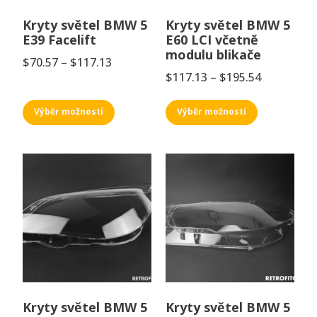
Kryty světel BMW 5
Kryty světel BMW 5
E39 Facelift
E60 LCI včetně
modulu blikače
$
70.57
–
$
117.13
$
117.13
–
$
195.54
Výběr možností
Výběr možností
Kryty světel BMW 5
Kryty světel BMW 5