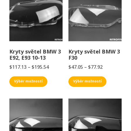
Kryty světel BMW 3
Kryty světel BMW 3
E92, E93 10-13
F30
$
117.13
–
$
195.54
$
47.05
–
$
77.92
Výběr možností
Výběr možností