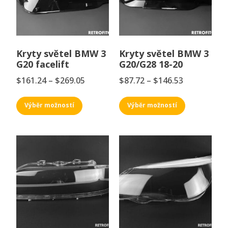
Kryty světel BMW 3
Kryty světel BMW 3
G20 facelift
G20/G28 18-20
$
161.24
–
$
269.05
$
87.72
–
$
146.53
Výběr možností
Výběr možností