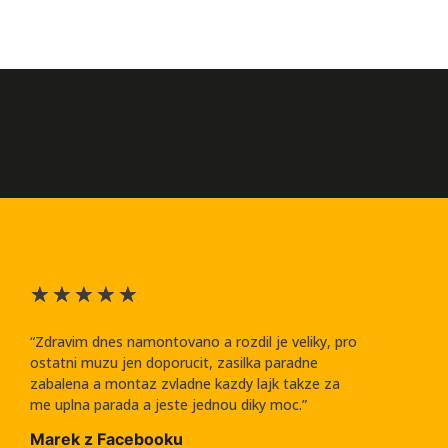
★
★
★
★
★
“Zdravim dnes namontovano a rozdil je veliky, pro
ostatni muzu jen doporucit, zasilka paradne
zabalena a montaz zvladne kazdy lajk takze za
me uplna parada a jeste jednou diky moc.”
Marek z Facebooku