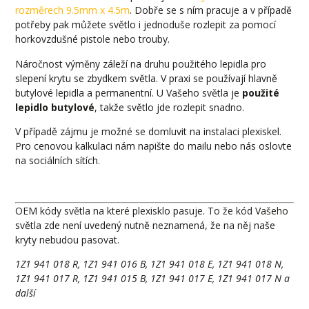
rozměrech 9.5mm x 4.5m
. Dobře se s ním pracuje a v případě
potřeby pak můžete světlo i jednoduše rozlepit za pomocí
horkovzdušné pistole nebo trouby.
Náročnost výměny záleží na druhu použitého lepidla pro
slepení krytu se zbydkem světla. V praxi se používají hlavně
butylové lepidla a permanentní. U Vašeho světla je
použité
lepidlo butylové
, takže světlo jde rozlepit snadno.
V případě zájmu je možné se domluvit na instalaci plexiskel.
Pro cenovou kalkulaci nám napište do mailu nebo nás oslovte
na sociálních sítích.
OEM kódy světla na které plexisklo pasuje. To že kód Vašeho
světla zde není uvedený nutně neznamená, že na něj naše
kryty nebudou pasovat.
1Z1 941 018 R, 1Z1 941 016 B, 1Z1 941 018 E, 1Z1 941 018 N,
1Z1 941 017 R, 1Z1 941 015 B, 1Z1 941 017 E, 1Z1 941 017 N a
další