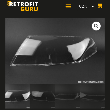
CZK
GBP
USD
EUR