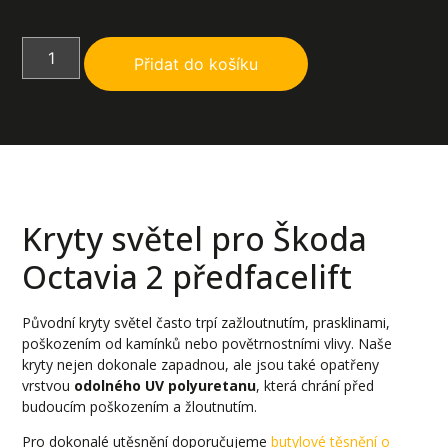
Přidat do košíku
Kryty světel pro Škoda
Octavia 2 předfacelift
Původní kryty světel často trpí zažloutnutím, prasklinami,
poškozením od kamínků nebo povětrnostními vlivy. Naše
kryty nejen dokonale zapadnou, ale jsou také opatřeny
vrstvou
odolného UV polyuretanu
, která chrání před
budoucím poškozením a žloutnutím.
Pro dokonalé utěsnění doporučujeme
butylové těsnění o