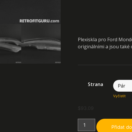
Plexiskla pro Ford Monde
originálními a jsou tak
Strana
Vyčistit
$
93.09
Přidat do