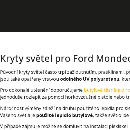
Kryty světel pro Ford Monde
Původní kryty světel často trpí zažloutnutím, prasklinami,
jsou také opatřeny vrstvou
odolného UV polyuretanu
, kt
Pro dokonalé utěsnění doporučujeme
butylové těsnění o 
jednoduše rozlepit za pomocí horkovzdušné pistole nebo t
Náročnost výměny záleží na druhu použitého lepidla pro slep
Vašeho světla je
použité lepidlo butylové
, takže světlo jd
V případě zájmu je možné se domluvit na instalaci plexiskel.