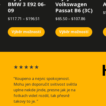
–
BMW 3 E92 06-
Volkswagen
A
09
Passat B6 (3C)
$
$
117.71
–
$
196.51
$
65.50
–
$
107.86
Výběr možností
Výběr možností
★
★
★
★
★
“Koupeno a nejvic spokojenost.
Mohu jen doporučit svitivost světla
uplne nekde jinde, presne jak je na
fotkach videt rozdil, tak přesně
takovy to je. ”