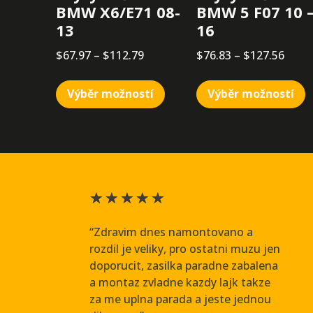
BMW X6/E71 08-
BMW 5 F07 10 
13
16
$
67.97
–
$
112.79
$
76.83
–
$
127.56
Výběr možností
Výběr možností
★
★
★
★
★
“Zdravim dnes namontovano a
rozdil je veliky, pro ostatni muzu jen
doporucit, zasilka paradne zabalena
a montaz zvladne kazdy lajk takze
za me uplna parada a jeste jednou