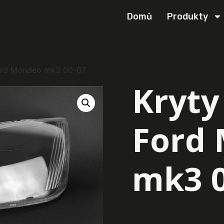
Domů
Produkty
Ford Mondeo mk3 00-07
Kryty
Ford
mk3 0