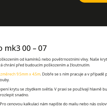
o mk3 00 – 07
 poškozením od kamínků nebo povětrnostními vlivy. Naše kry
erá chrání před budoucím poškozením a žloutnutím.
rozměrech 9.5mm x 4.5m
. Dobře se s ním pracuje a v případě 
rouby.
ení krytu se zbydkem světla. V praxi se používají hlavně bu
e rozlepit snadno.
 Pro cenovou kalkulaci nám napište do mailu nebo nás oslovte