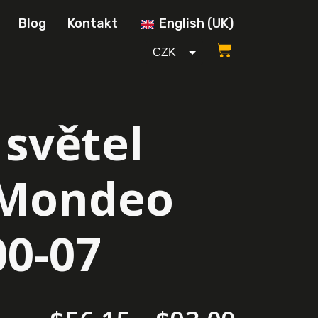
Blog
Kontakt
English (UK)
CZK
GBP
USD
 světel
EUR
 Mondeo
0-07