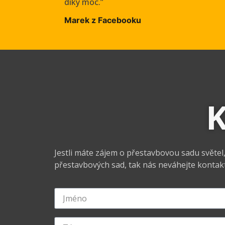
diky moc.”
Marek z Facebooku
K
Jestli máte zájem o přestavbovou sadu světe
přestavbových sad, tak nás neváhejte kontakt