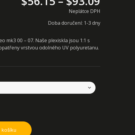
$
56.15
–
$
93.09
Neplátce DPH
Doba doručení: 1-3 dny
o mk3 00 – 07. Naše plexiskla jsou 1:1 s
é opatřeny vrstvou odolného UV polyuretanu.
 košíku