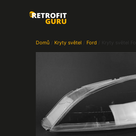
Domů
/
Kryty světel
/
Ford
/ Kryty světel 