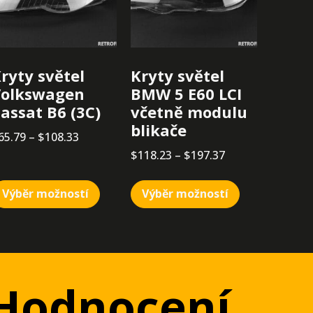
ryty světel
Kryty světel
Volkswagen
BMW 5 E60 LCI
assat B6 (3C)
včetně modulu
blikače
65.79
–
$
108.33
$
118.23
–
$
197.37
Výběr možností
Výběr možností
Hodnocení