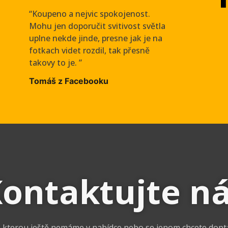
“Koupeno a nejvic spokojenost.
Mohu jen doporučit svitivost světla
uplne nekde jinde, presne jak je na
fotkach videt rozdil, tak přesně
takovy to je. ”
Tomáš z Facebooku
ontaktujte n
l, kterou ještě nemáme v nabídce nebo se jenom chcete dopt