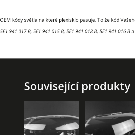
OEM kódy světla na které plexisklo pasuje. To že kód Vaše
5E1 941 017 B, 5E1 941 015 B, 5E1 941 018 B, 5E1 941 016 B a 
Související produkty