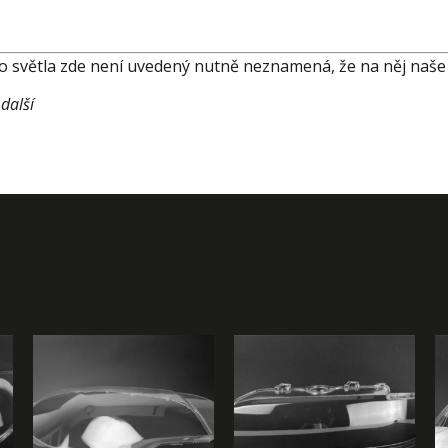
ho světla zde není uvedený nutně neznamená, že na něj naše
další