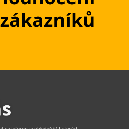
zákazníků
ás
at na informace ohledně již hotových