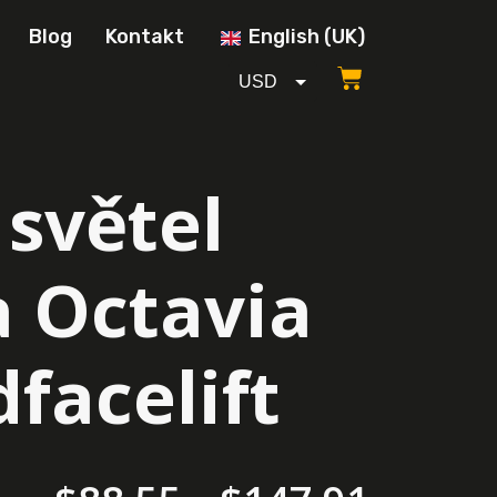
Blog
Kontakt
English (UK)
USD
CZK
EUR
 světel
GBP
 Octavia
dfacelift