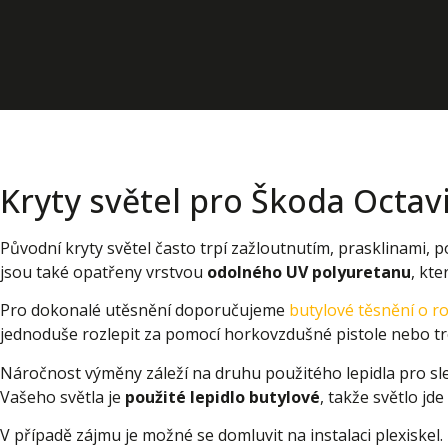
Kryty světel pro Škoda Octavi
Původní kryty světel často trpí zažloutnutím, prasklinami,
jsou také opatřeny vrstvou
odolného UV polyuretanu
, kt
Pro dokonalé utěsnění doporučujeme
butylové těsnění o 
jednoduše rozlepit za pomocí horkovzdušné pistole nebo t
Náročnost výměny záleží na druhu použitého lepidla pro slep
Vašeho světla je
použité lepidlo butylové
, takže světlo jd
V případě zájmu je možné se domluvit na instalaci plexiskel.