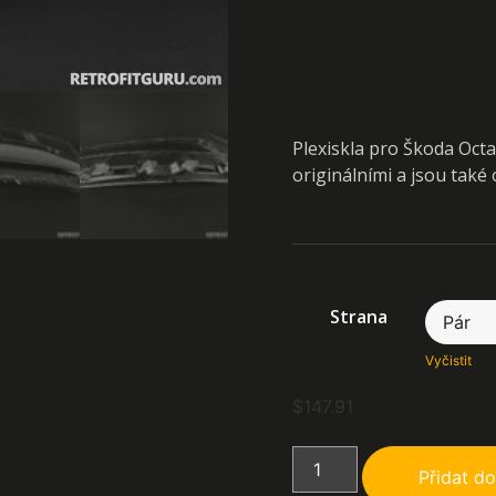
Plexiskla pro Škoda Octav
originálními a jsou tak
Strana
Vyčistit
$
147.91
Přidat do