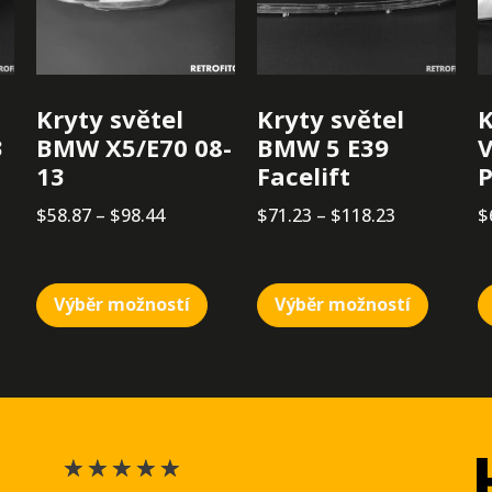
Kryty světel
Kryty světel
K
3
BMW X5/E70 08-
BMW 5 E39
13
Facelift
P
$
58.87
–
$
98.44
$
71.23
–
$
118.23
$
Výběr možností
Výběr možností
★
★
★
★
★