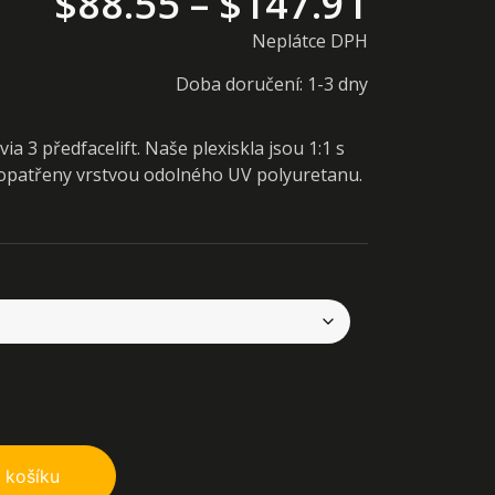
$
88.55
–
$
147.91
Neplátce DPH
Doba doručení: 1-3 dny
ia 3 předfacelift. Naše plexiskla jsou 1:1 s
é opatřeny vrstvou odolného UV polyuretanu.
 košíku