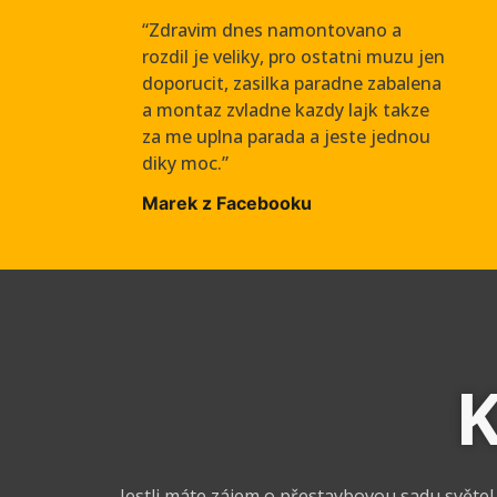
“Zdravim dnes namontovano a
rozdil je veliky, pro ostatni muzu jen
doporucit, zasilka paradne zabalena
a montaz zvladne kazdy lajk takze
za me uplna parada a jeste jednou
diky moc.”
Marek z Facebooku
K
Jestli máte zájem o přestavbovou sadu světe