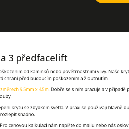
a 3 předfacelift
 poškozením od kamínků nebo povětrnostními vlivy. Naše kry
erá chrání před budoucím poškozením a žloutnutím.
rozměrech 9.5mm x 4.5m
. Dobře se s ním pracuje a v případě 
rouby.
ení krytu se zbydkem světla. V praxi se používají hlavně bu
e rozlepit snadno.
 Pro cenovou kalkulaci nám napište do mailu nebo nás oslovte