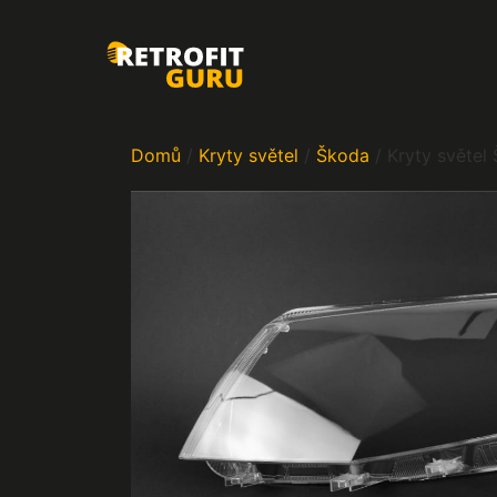
Domů
/
Kryty světel
/
Škoda
/ Kryty světel 