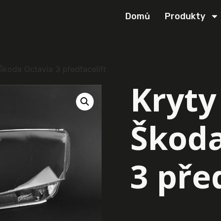
Domů
Produkty
Škoda Octavia 3 předfacelift
Kryty
Škoda
3 pře