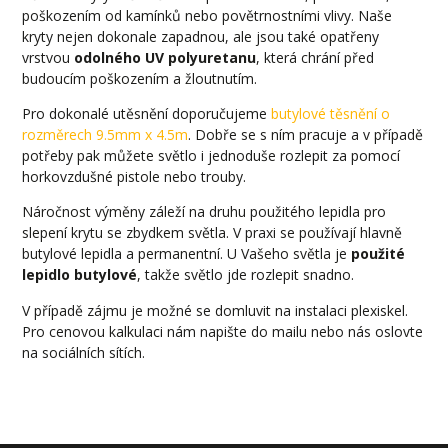
poškozením od kamínků nebo povětrnostními vlivy. Naše
kryty nejen dokonale zapadnou, ale jsou také opatřeny
vrstvou
odolného UV polyuretanu
, která chrání před
budoucím poškozením a žloutnutím.
Pro dokonalé utěsnění doporučujeme
butylové těsnění o
rozměrech 9.5mm x 4.5m
. Dobře se s ním pracuje a v případě
potřeby pak můžete světlo i jednoduše rozlepit za pomocí
horkovzdušné pistole nebo trouby.
Náročnost výměny záleží na druhu použitého lepidla pro
slepení krytu se zbydkem světla. V praxi se používají hlavně
butylové lepidla a permanentní. U Vašeho světla je
použité
lepidlo butylové
, takže světlo jde rozlepit snadno.
V případě zájmu je možné se domluvit na instalaci plexiskel.
Pro cenovou kalkulaci nám napište do mailu nebo nás oslovte
na sociálních sítích.