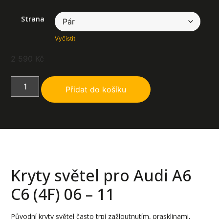
Strana
Vyčistit
2 590
Kč
Přidat do košíku
Kryty světel pro Audi A6
C6 (4F) 06 – 11
Původní kryty světel často trpí zažloutnutím, prasklinami,